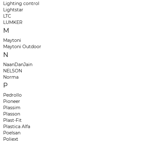
Lighting control
Lightstar
LTC
LUMKER
M
Maytoni
Maytoni Outdoor
N
NaanDanJain
NELSON
Norma
P
Pedrollo
Pioneer
Plassim
Plasson
Plast-Fit
Plastica Alfa
Poelsan
Poliext