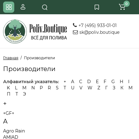
0
+7 (495) 933-01-01
sk@poliv.boutique
Главная
Производители
Производители
Алфавитный указатель:
+
A
C
D
E
F
G
H
I
K
L
M
N
P
R
S
T
U
V
W
Z
Г
З
К
М
П
Т
Э
+
+GF+
A
Agro Rain
AMIAD