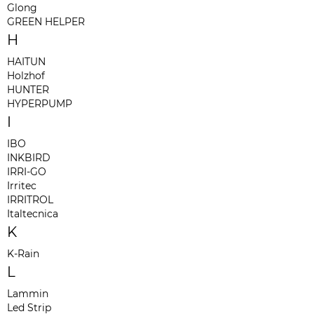
Glong
GREEN HELPER
H
HAITUN
Holzhof
HUNTER
HYPERPUMP
I
IBO
INKBIRD
IRRI-GO
Irritec
IRRITROL
Italtecnica
K
K-Rain
L
Lammin
Led Strip