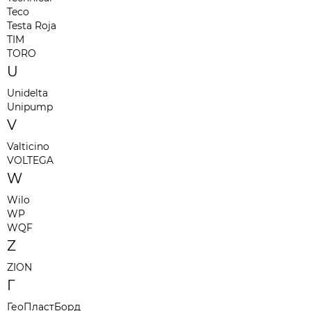
Teco
Testa Roja
TIM
TORO
U
Unidelta
Unipump
V
Valticino
VOLTEGA
W
Wilo
WP
WQF
Z
ZION
Г
ГеоПластБорд