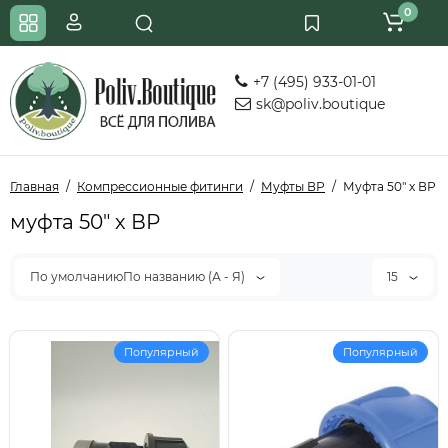
0
+7 (495) 933-01-01
sk@poliv.boutique
Главная
Компрессионные фитинги
Муфты ВР
Муфта 50" х ВР
муфта 50" х ВР
По умолчаниюПо названию (А - Я)
15
Популярный
Популярный