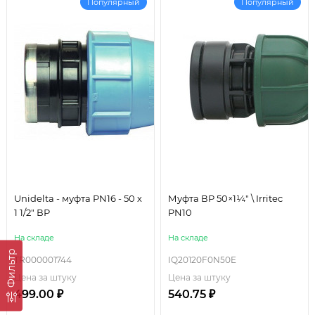
Популярный
Популярный
Unidelta - муфта PN16 - 50 х
Муфта ВР 50×1¼" \ Irritec
1 1/2" ВР
PN10
На складе
На складе
Фильтр
TR000001744
IQ20120F0N50E
Цена за штуку
Цена за штуку
499.00 ₽
540.75 ₽