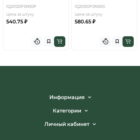
IQ20120F0N50F
IQ20120F0N50G
Цена за штуку
Цена за штуку
540.75 ₽
580.65 ₽
Информация
Категории
Личный кабинет