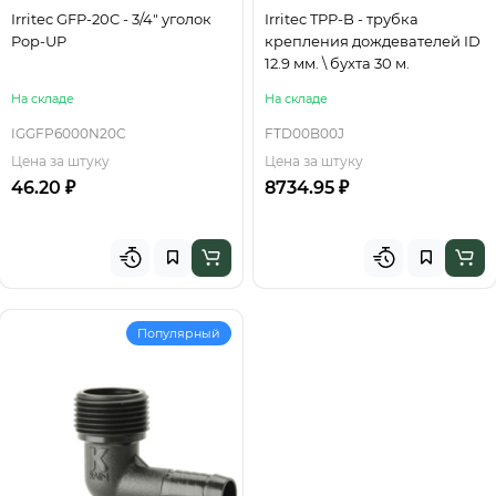
Irritec GFP-20C - 3/4" уголок
Irritec TPP-B - трубка
Pop-UP
крепления дождевателей ID
12.9 мм. \ бухта 30 м.
На складе
На складе
IGGFP6000N20C
FTD00B00J
Цена за штуку
Цена за штуку
46.20 ₽
8734.95 ₽
Популярный