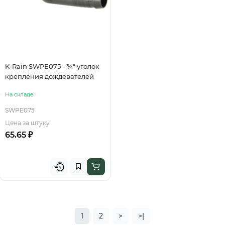
K-Rain SWPE075 - ¾" уголок
крепления дождевателей
На складе
SWPE075
Цена за штуку
65.65 ₽
1
2
>
>|