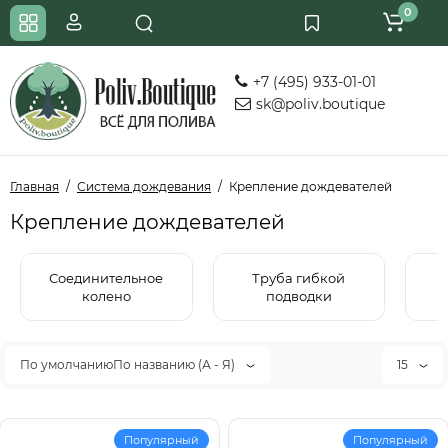
0
+7 (495) 933-01-01
sk@poliv.boutique
Главная
Система дождевания
Крепление дождевателей
Крепление дождевателей
Соединительное
Труба гибкой
колено
подводки
По умолчаниюПо названию (А - Я)
15
Популярный
Популярный