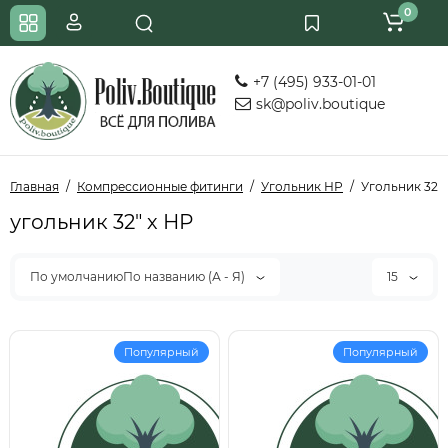
0
+7 (495) 933-01-01
sk@poliv.boutique
Главная
Компрессионные фитинги
Угольник НР
Угольник 32" 
угольник 32" х НР
По умолчаниюПо названию (А - Я)
15
Популярный
Популярный