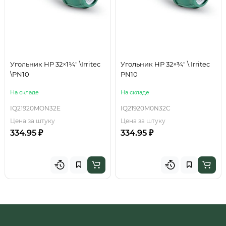
Угольник НР 32×1¼" \Irritec
Угольник НР 32×¾" \ Irritec
\PN10
PN10
На складе
На складе
IQ21920MON32E
IQ21920M0N32C
Цена за штуку
Цена за штуку
334.95 ₽
334.95 ₽