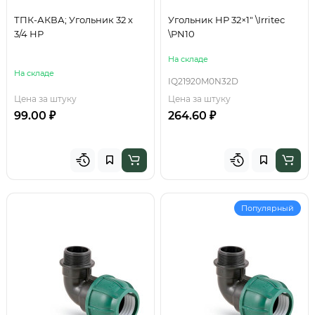
ТПК-АКВА; Угольник 32 х
Угольник НР 32×1" \Irritec
3/4 НР
\PN10
На складе
На складе
IQ21920M0N32D
Цена за штуку
Цена за штуку
99.00 ₽
264.60 ₽
Популярный