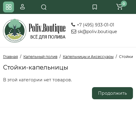
0
+7 (495) 933-01-01
sk@poliv.boutique
Главная
Капельный полив
Капельницы и Аксессуары
Стойки-
Стойки-капельницы
В этой категории нет товаров.
Продолжить