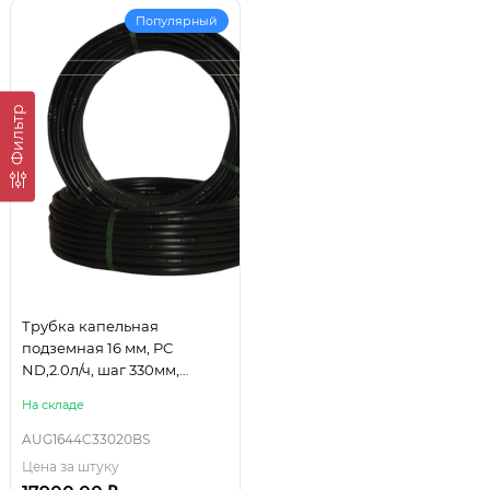
Популярный
Фильтр
Трубка капельная
подземная 16 мм, PC
ND,2.0л/ч, шаг 330мм,
стенка 1.1мм, в бухте 100м.
На складе
AUG1644C33020BS
Цена за штуку