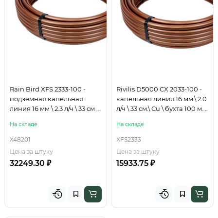
Rain Bird XFS 2333-100 -
Rivilis D5000 CX 2033-100 -
подземная капельная
капельная линия 16 мм.\ 2.0
линия 16 мм \ 2.3 л/ч \ 33 см \
л/ч \ 33 см.\ Cu \ бухта 100 м.
бухта 1
(коричневая)
На складе
На складе
X48201
XFS2333
Цена за штуку
Цена за штуку
32249.30 ₽
15933.75 ₽