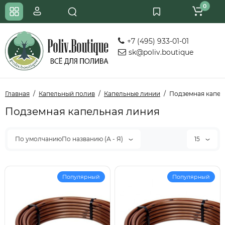
0
+7 (495) 933-01-01
sk@poliv.boutique
Главная
Капельный полив
Капельные линии
Подземная капел
Подземная капельная линия
По умолчаниюПо названию (А - Я)
15
Популярный
Популярный