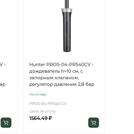
V -
Hunter PROS-04-PRS40CV -
дождеватель h=10 см, с
запорным клапаном,
ия 2,1 бар
регулятор давления 2,8 бар
На складе
PROS-04-PRS40-CV
Цена за штуку
1564.49 ₽