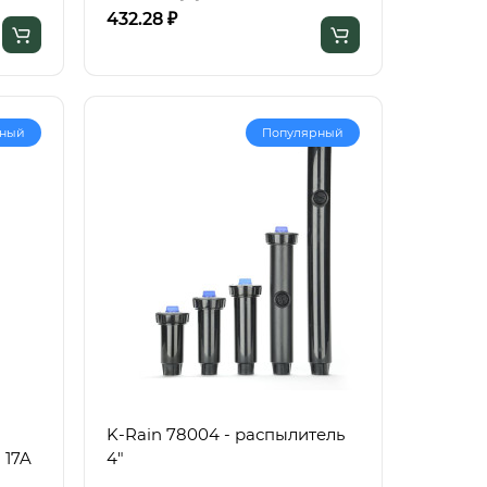
432.28 ₽
рный
Популярный
K-Rain 78004 - распылитель
 17A
4"