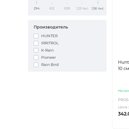
294
612
929
1,25 тыс.
1,56 тыс.
Производитель
HUNTER
IRRITROL
K-Rain
Pioneer
Hunt
Rain Bird
10 см
На скл
PROS
Цена 
342.