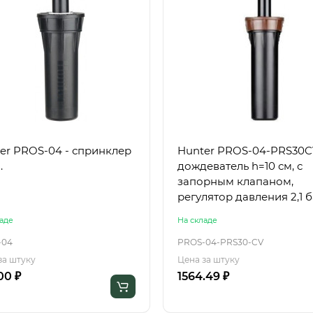
er PROS-04 - спринклер
Hunter PROS-04-PRS30C
.
дождеватель h=10 см, с
запорным клапаном,
регулятор давлен
аде
На складе
-04
PROS-04-PRS30-CV
за штуку
Цена за штуку
00 ₽
1564.49 ₽