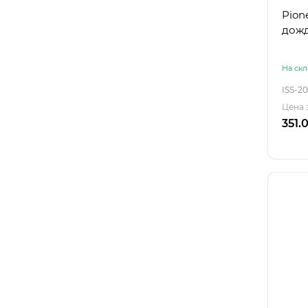
Pione
дожд
На скл
ISS-20
Цена 
351.