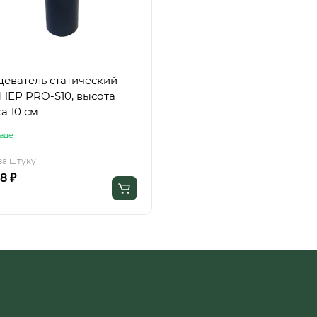
еватель статический
ЕР PRO-S10, высота
а 10 см
аде
за штуку
8 ₽