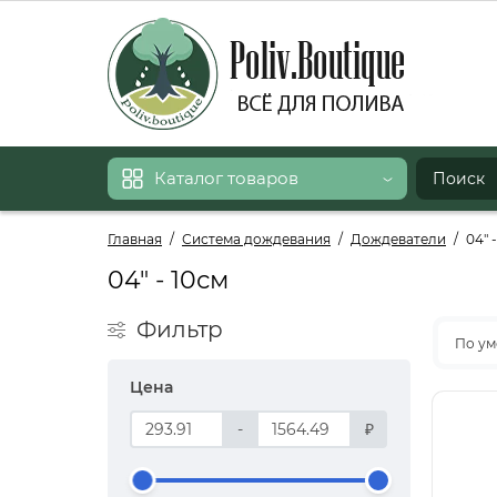
Каталог товаров
Главная
Система дождевания
Дождеватели
04" 
04" - 10см
Фильтр
По ум
Цена
-
₽