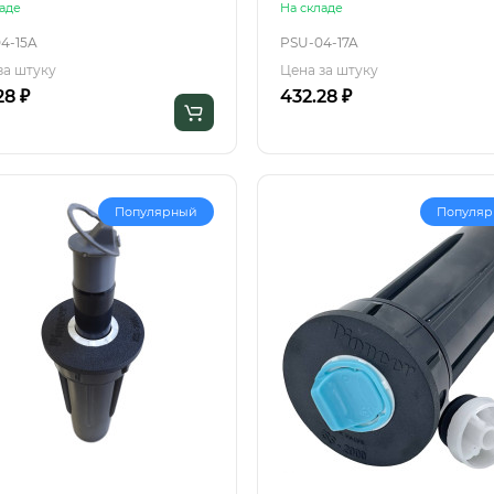
аде
На складе
4-15A
PSU-04-17A
за штуку
Цена за штуку
28 ₽
432.28 ₽
Популярный
Популя