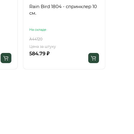
Rain Bird 1804 - спринклер 10
см.
На складе
A44120
Цена за штуку
584.79 ₽