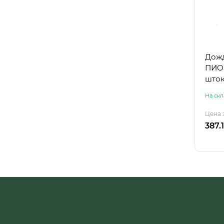
Дожд
ПИОН
шток
На скл
Цена 
387.1