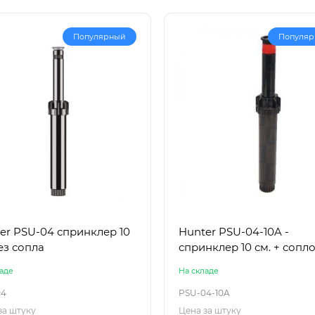
Популярный
Популя
er PSU-04 спринклер 10
Hunter PSU-04-10A -
ез сопла
спринклер 10 см. + сопло
аде
На складе
04
PSU-04-10A
за штуку
Цена за штуку