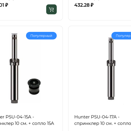
01 ₽
432.28 ₽
Популярный
Популя
er PSU-04-15A -
Hunter PSU-04-17A -
нклер 10 см. + сопло 15A
спринклер 10 см. + сопло