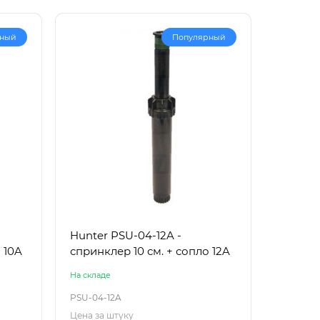
рный
Популярный
Hunter PSU-04-12A -
 10A
спринклер 10 см. + сопло 12A
На складе
PSU-04-12A
Цена за штуку