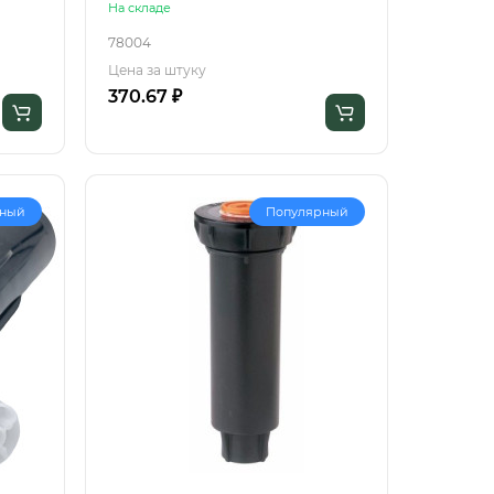
На складе
78004
Цена за штуку
370.67 ₽
рный
Популярный