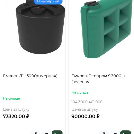
Популярный
Емкость TH 5000л (черная)
Емкость Экопром S 3000 л
(зеленая)
На складе
На складе
104.3000.401.000
Цена за штуку
Цена за штуку
73320.00 ₽
90000.00 ₽