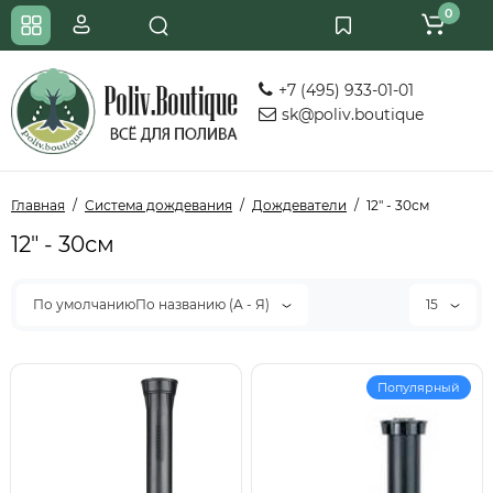
0
+7 (495) 933-01-01
sk@poliv.boutique
Главная
Система дождевания
Дождеватели
12" - 30см
12" - 30см
По умолчаниюПо названию (А - Я)
15
Популярный