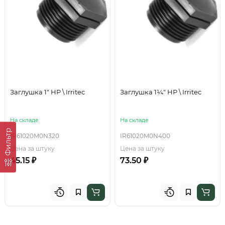
Заглушка 1" НР \ Irritec
Заглушка 1¼" НР \ Irritec
На складе
На складе
Фильтр
IR61020M0N320
IR61020M0N400
Цена за штуку
Цена за штуку
45.15 ₽
73.50 ₽