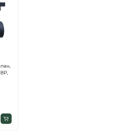
апан,
 ВР,