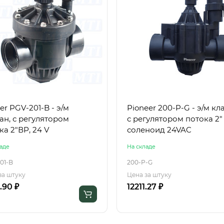
er PGV-201-B - э/м
Pioneer 200-P-G - э/м кл
ан, с регулятором
с регулятором потока 2"
ка 2"ВР, 24 V
соленоид 24VAC
аде
На складе
01-B
200-P-G
за штуку
Цена за штуку
.90 ₽
12211.27 ₽