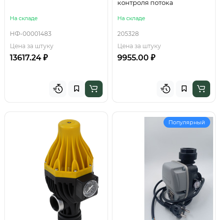
контроля потока
На складе
На складе
НФ-00001483
205328
Цена за штуку
Цена за штуку
13617.24 ₽
9955.00 ₽
Популярный