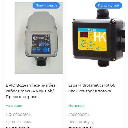
Популярный
Популярный
BRIO Водная Техника без
Espa Hidrokinetics Kit 06
кабеля max12A New Cab/
Блок контроля потока
Пресс-контроль
На складе
На складе
НФ-00002504
4000000914
Цена за штуку
Цена за штуку