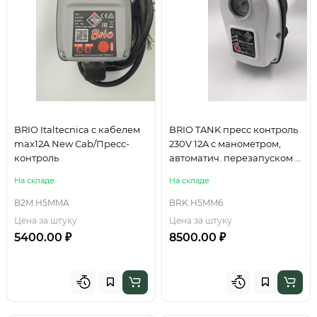
BRIO Italtecnica с кабелем
BRIO TANK пресс контроль
max12A New Cab/Пресс-
230V 12A с манометром,
контроль
автоматич. перезапуском и
резервуаром
На складе
На складе
B2M.H5MMA
BRK.H5MM6
Цена за штуку
Цена за штуку
5400.00 ₽
8500.00 ₽