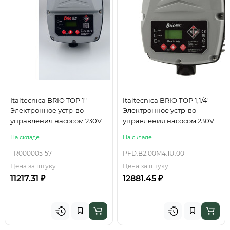
Italtecnica BRIO TOP 1''
Italtecnica BRIO ТОР 1,1/4"
Электронное устр-во
Электронное устр-во
управления насосом 230V
управления насосом 230V
50/60Нz 220W 16А 1" M-M
50/60Hz 220WА 1" M-M IP65
На складе
На складе
IP65 /P
/P
TR000005157
PFD.B2.00M4.1U.00
Цена за штуку
Цена за штуку
11217.31 ₽
12881.45 ₽