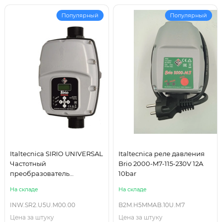
Популярный
Популярный
Italtecnica SIRIO UNIVERSAL
Italtecnica реле давления
Частотный
Brio 2000-M7-115-230V 12A
преобразователь
10bar
однофазный 230В
На складе
На складе
INW.SR2.U5U.M00.00
B2M.H5MMAB.10U.М7
Цена за штуку
Цена за штуку