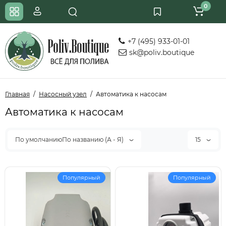
0
+7 (495) 933-01-01
sk@poliv.boutique
Главная
Насосный узел
Автоматика к насосам
Автоматика к насосам
По умолчаниюПо названию (А - Я)
15
Популярный
Популярный