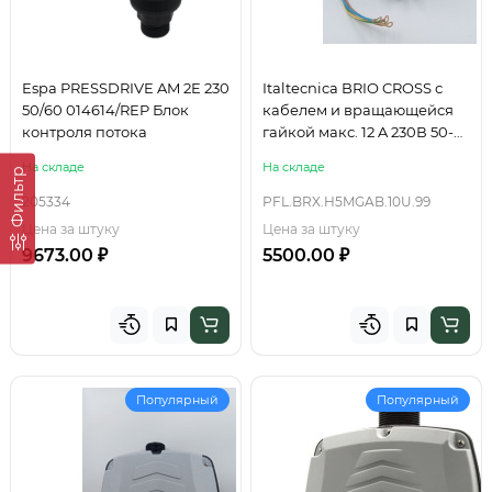
Espa PRESSDRIVE AM 2E 230
Italtecnica BRIO CROSS с
50/60 014614/REP Блок
кабелем и вращающейся
контроля потока
гайкой макс. 12 A 230В 50-
60 Гц IP65
На складе
На складе
Фильтр
205334
PFL.BRX.H5MGAB.10U.99
Цена за штуку
Цена за штуку
9673.00 ₽
5500.00 ₽
Популярный
Популярный