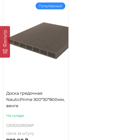
Популярный
Фильтр
Доска грядочная
NauticPrime 300*30*800мм,
венге
На складе
GR3002950NP
Цена за штуку