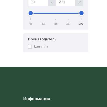
-
₽
10
82
155
227
299
Производитель
Lammin
Информация