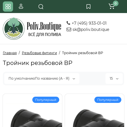
0
+7 (495) 933-01-01
sk@poliv.boutique
Главная
Резьбовые фитинги
Тройник резьбовой ВР
Тройник резьбовой ВР
По умолчаниюПо названию (А - Я)
15
Популярный
Популярный