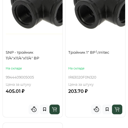
SNP - тройник
Тройник 1" ВР \ Irritec
11/4"х11/4"х11/4" ВР
На складе
На складе
9944409005005
IR63020F0N320
Цена за штуку
Цена за штуку
405.01 ₽
203.70 ₽