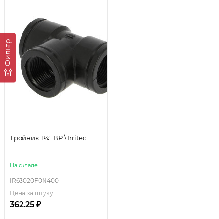
Фильтр
Тройник 1¼" ВР \ Irritec
На складе
IR63020F0N400
Цена за штуку
362.25 ₽