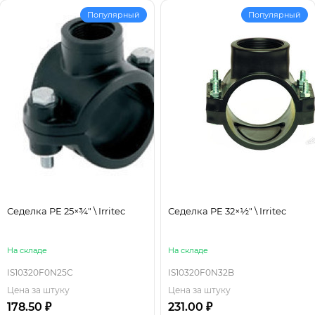
Популярный
Популярный
Седелка PE 25×¾" \ Irritec
Седелка PE 32×½" \ Irritec
На складе
На складе
IS10320F0N25C
IS10320F0N32B
Цена за штуку
Цена за штуку
178.50 ₽
231.00 ₽