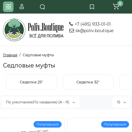
0
+7 (495) 933-01-01
sk@poliv.boutique
Главная
Седловые муфты
Седловые муфты
Седелка 25"
Седелка 32"
По умолчаниюПо названию (А - Я)
15
Популярный
Популярный