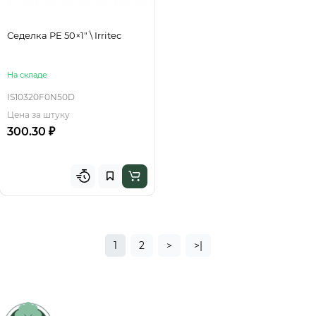
Седелка PE 50×1" \ Irritec
На складе
IS10320F0N50D
Цена за штуку
300.30 ₽
1
2
>
>|