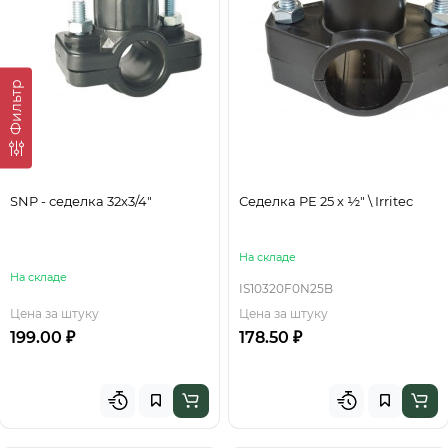
Фильтр
SNP - седелка 32х3/4"
Седелка PE 25 х ½" \ Irritec
На складе
На складе
IS10320F0N25B
Цена за штуку
Цена за штуку
199.00 ₽
178.50 ₽