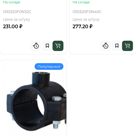
На складе
На складе
IS10320F0N32C
IS10320F0N40C
Цена за штуку
Цена за штуку
231.00 ₽
277.20 ₽
Популярный